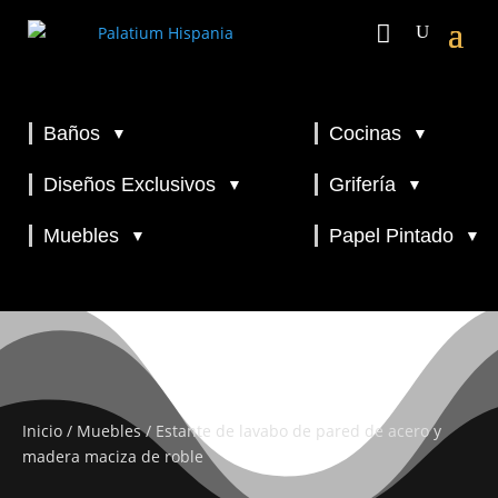
Baños
Cocinas
▼
▼
▼
▼
Diseños Exclusivos
Grifería
▼
▼
▼
Muebles
Papel Pintado
▼
▼
Inicio
/
Muebles
/ Estante de lavabo de pared de acero y
madera maciza de roble