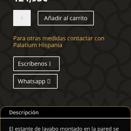
Estante
Añadir al carrito
de
lavabo
de
Para otras medidas contactar con
pared
Palatium Hispania
de
acero
y
Escríbenos
madera
maciza
de
Whatsapp
roble
cantidad
Descripción
El estante de lavabo montado en la pared se