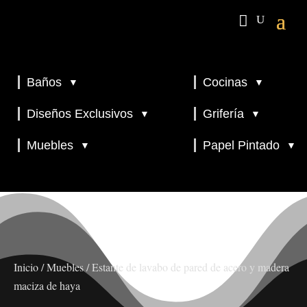
Baños
Cocinas
▼
▼
▼
▼
Diseños Exclusivos
Grifería
▼
▼
▼
Muebles
Papel Pintado
▼
▼
Inicio
/
Muebles
/ Estante de lavabo de pared de acero y madera
maciza de haya