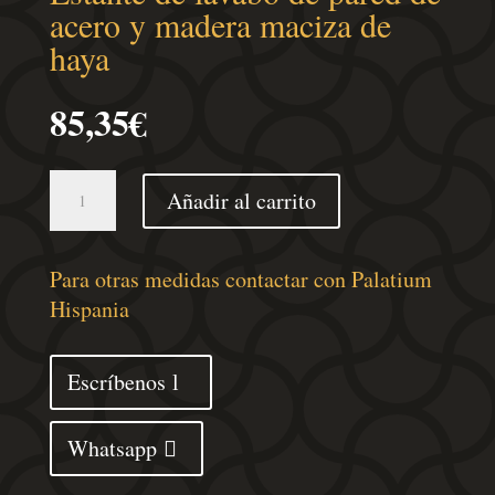
acero y madera maciza de
haya
85,35
€
Estante
Añadir al carrito
de
lavabo
de
Para otras medidas contactar con Palatium
pared
Hispania
de
acero
Escríbenos
y
madera
Whatsapp
maciza
de