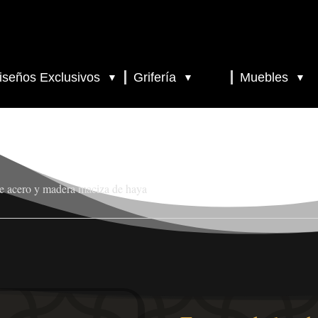
iseños Exclusivos
Grifería
Muebles
▼
▼
▼
de acero y madera maciza de haya