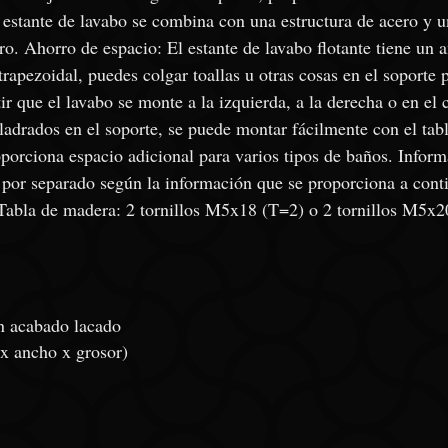
 estante de lavabo se combina con una estructura de acero y 
cantidad
ero. Ahorro de espacio: El estante de lavabo flotante tiene u
trapezoidal, puedes colgar toallas u otras cosas en el soporte 
r que el lavabo se monte a la izquierda, a la derecha o en el c
taladrados en el soporte, se puede montar fácilmente con el ta
orciona espacio adicional para varios tipos de baños. Informa
 por separado según la información que se proporciona a conti
 Tabla de madera: 2 tornillos M5x18 (T=2) o 2 tornillos M5x
n acabado lacado
x ancho x grosor)