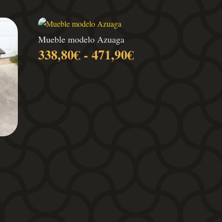
Mueble modelo Azuaga
Rango
338,80
€
-
471,90
€
de
precios:
desde
338,80€
hasta
471,90€
Rango
de
recios:
desde
338,80€