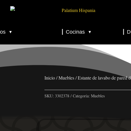
os
Cocinas
D
▼
▼
▼
▼
▼
Inicio
/
Muebles
/ Estante de lavabo de pared 
SKU:
3302378
Categoría:
Muebles