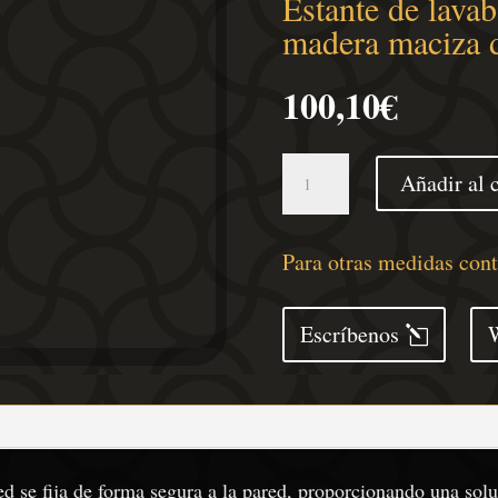
Estante de lavab
madera maciza 
100,10
€
Estante
Añadir al c
de
lavabo
de
Para otras medidas con
pared
de
Escríbenos
acero
y
madera
maciza
de
ed se fija de forma segura a la pared, proporcionando una sol
haya