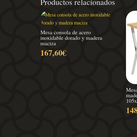
Productos relacionados
Mesa consola de acero
inoxidable dorado y madera
maciza
167,60
€
Mesa
made
105
14