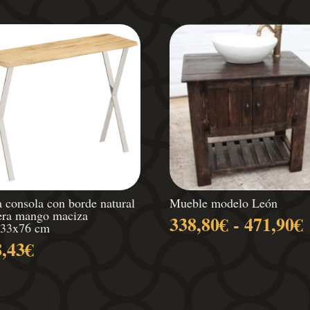
 consola con borde natural
Mueble modelo León
ra mango maciza
338,80
€
-
471,90
€
x33x76 cm
8,43
€
p