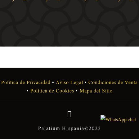
de
d
precios:
pr
desde
d
338,80€
3
hasta
h
471,90€
4
Política de Privacidad
•
Aviso Legal
•
Condiciones de Venta
•
Política de Cookies
•
Mapa del Sitio
Palatium Hispania©2023