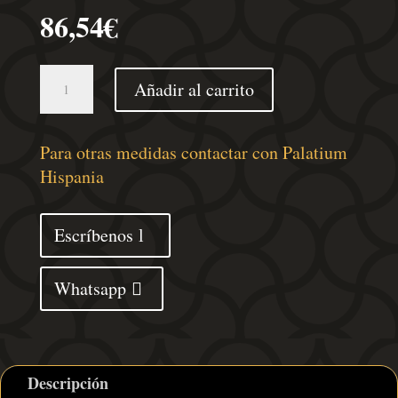
86,54
€
Estante
Añadir al carrito
de
lavabo
de
Para otras medidas contactar con Palatium
pared
Hispania
acero
y
Escríbenos
madera
maciza
Whatsapp
de
acacia
cantidad
Descripción