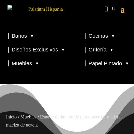
Baños
Cocinas
▼
▼
▼
▼
Diseños Exclusivos
Grifería
▼
▼
▼
Muebles
Papel Pintado
▼
▼
Inicio
/
Muebles
/ Estante de lavabo de pared acero y madera
maciza de acacia