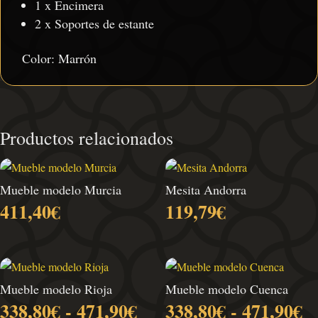
1 x Encimera
2 x Soportes de estante
Color: Marrón
Productos relacionados
Mueble modelo Murcia
Mesita Andorra
411,40
€
119,79
€
Mueble modelo Rioja
Mueble modelo Cuenca
Rango
R
338,80
€
-
471,90
€
338,80
€
-
471,90
€