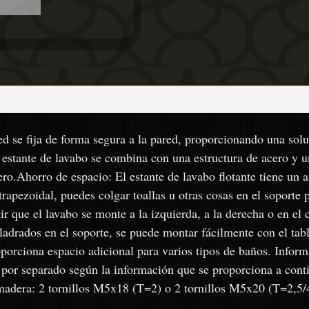
ed se fija de forma segura a la pared, proporcionando una sol
 estante de lavabo se combina con una estructura de acero y 
dero.Ahorro de espacio: El estante de lavabo flotante tiene un
trapezoidal, puedes colgar toallas u otras cosas en el soporte 
r que el lavabo se monte a la izquierda, a la derecha o en el c
taladrados en el soporte, se puede montar fácilmente con el ta
orciona espacio adicional para varios tipos de baños. Informa
 por separado según la información que se proporciona a contin
adera: 2 tornillos M5x18 (T=2) o 2 tornillos M5x20 (T=2,5/