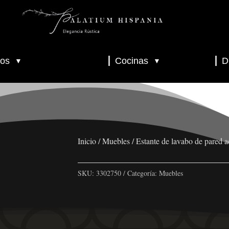
os
Cocinas
D
▼
▼
▼
▼
▼
Inicio
/
Muebles
/ Estante de lavabo de pared 
SKU:
3302750
Categoría:
Muebles