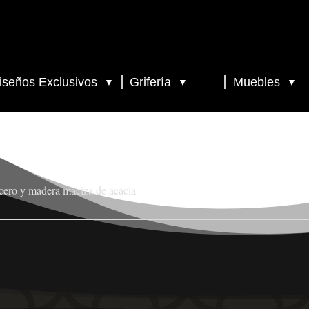
iseños Exclusivos
Grifería
Muebles
▼
▼
▼
acero y madera maciza de acacia