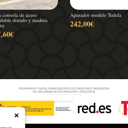
 consola de acero
Aparador modelo Tudela
idable dorado y madera
242,00
€
za
7,60
€
cenar y/o