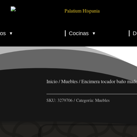
os
Cocinas
D
▼
▼
▼
▼
▼
Inicio
/
Muebles
/ Encimera tocador baño made
SKU:
3279706
Categoría:
Muebles