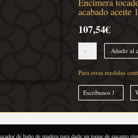
Encimera tocado
acabado aceite
107,54
€
Encimera
Añadir al c
tocador
baño
madera
Para otras medidas con
acacia
acabado
Escríbenos
aceite
120x40x4
cm
cantidad
ocador de baño de madera para darle un toque de encanto rúst