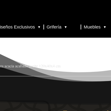
iseños Exclusivos
Grifería
Muebles
▼
▼
▼
ra acacia acabado aceite 120x40x4 cm