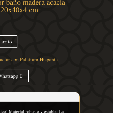
r baño madera acacia
 120x40x4 cm
arrito
tactar con Palatium Hispania
Whatsapp
ico! Material robusto y estable: La