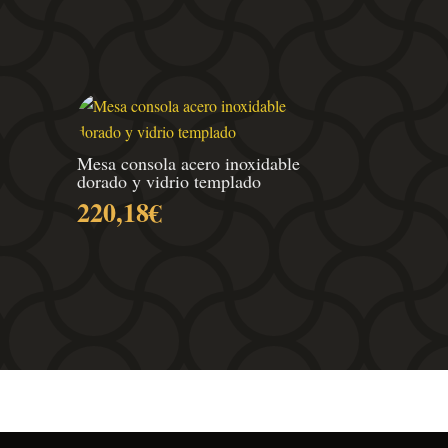
Rango
Mesa consola acero inoxidable
dorado y vidrio templado
de
220,18
€
recios:
desde
338,80€
hasta
471,90€